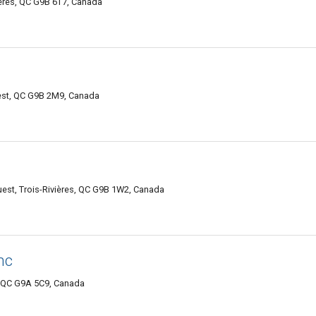
ères, QC G9B 6T7, Canada
uest, QC G9B 2M9, Canada
uest, Trois-Rivières, QC G9B 1W2, Canada
nc
s, QC G9A 5C9, Canada