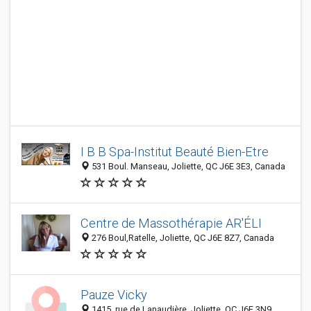
I B B Spa-Institut Beauté Bien-Etre
531 Boul. Manseau, Joliette, QC J6E 3E3, Canada
Centre de Massothérapie AR'ÉLI
276 Boul,Ratelle, Joliette, QC J6E 8Z7, Canada
Pauze Vicky
1415, rue de Lanaudière, Joliette, QC J6E 3N9,